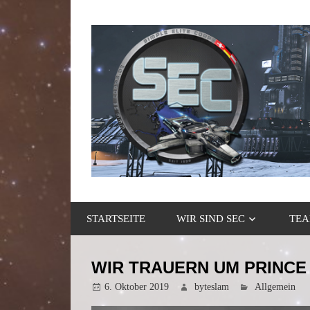
Zum
Inhalt
springen
Gaming
Simple
Community
STARTSEITE
WIR SIND SEC
TEA
Elite
Corps
WIR TRAUERN UM PRINCE
6. Oktober 2019
byteslam
Allgemein