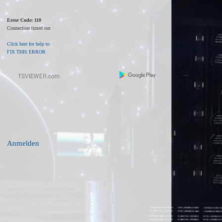
Error Code: 110
Connection timed out
Click here for help to
FIX THIS ERROR
Anmelden