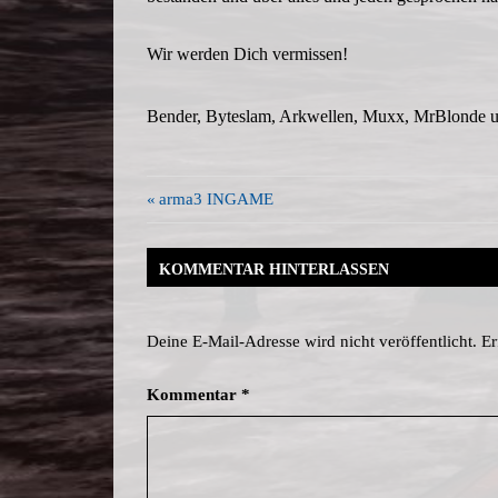
Wir werden Dich vermissen!
Bender, Byteslam, Arkwellen, Muxx, MrBlonde un
Beitragsnavigation
Vorheriger
arma3 INGAME
Beitrag:
KOMMENTAR HINTERLASSEN
Deine E-Mail-Adresse wird nicht veröffentlicht.
Er
Kommentar
*