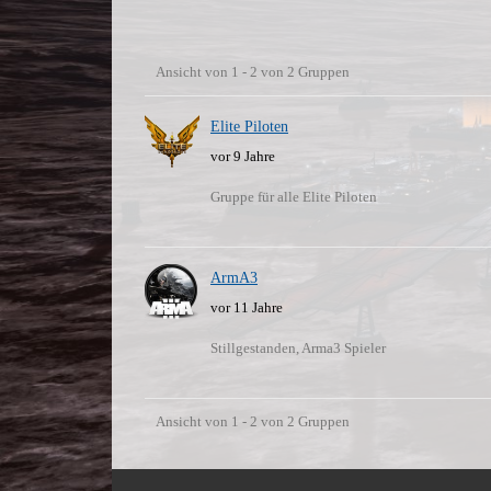
Ansicht von 1 - 2 von 2 Gruppen
Gruppenverzeichnis
Elite Piloten
vor 9 Jahre
Gruppe für alle Elite Piloten
ArmA3
vor 11 Jahre
Stillgestanden, Arma3 Spieler
Ansicht von 1 - 2 von 2 Gruppen