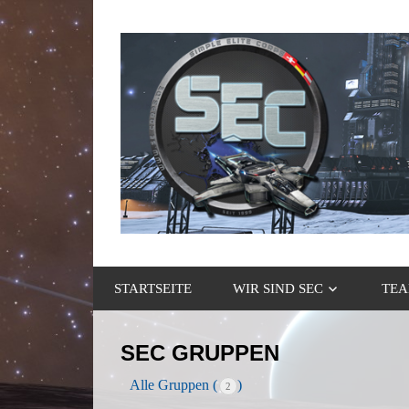
Zum
Inhalt
springen
Gaming
Simple
Community
STARTSEITE
WIR SIND SEC
TEA
Elite
Corps
SEC GRUPPEN
Alle Gruppen (
)
2