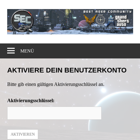
Zum
Inhalt
springen
Gaming
Simple
Community
MENÜ
Elite
AKTIVIERE DEIN BENUTZERKONTO
Corps
Bitte gib einen gültigen Aktivierungsschlüssel an.
Aktivierungsschlüssel: