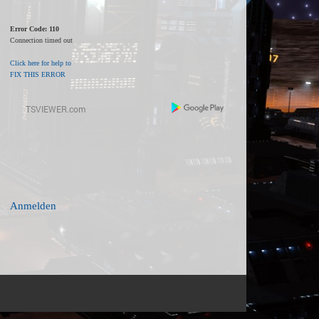
Error Code: 110
Connection timed out
Click here for help to
FIX THIS ERROR
Anmelden