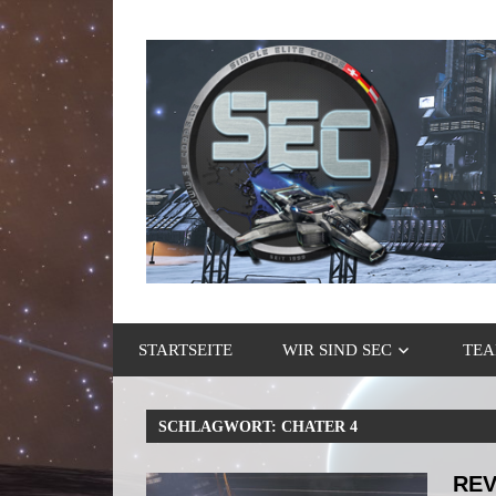
Zum
Inhalt
springen
Gaming
Simple
Community
STARTSEITE
WIR SIND SEC
TEA
Elite
Corps
SCHLAGWORT:
CHATER 4
REV