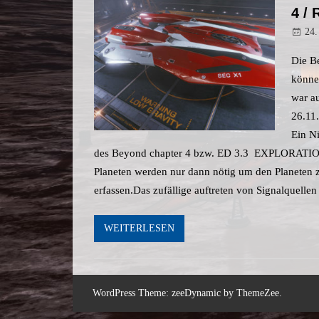
4 /
24.
Die Be
können
war a
26.11
Ein N
des Beyond chapter 4 bzw. ED 3.3 EXPLORATI
Planeten werden nur dann nötig um den Planeten z
erfassen.Das zufällige auftreten von Signalquellen 
WEITERLESEN
WordPress Theme: zeeDynamic by ThemeZee.