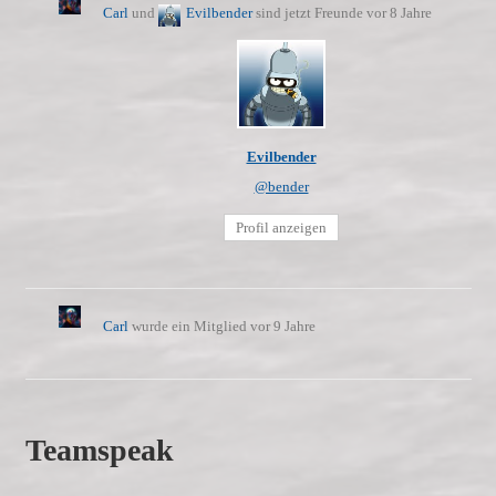
Carl
und
Evilbender
sind jetzt Freunde
vor 8 Jahre
Evilbender
@bender
Profil anzeigen
Carl
wurde ein Mitglied
vor 9 Jahre
Teamspeak