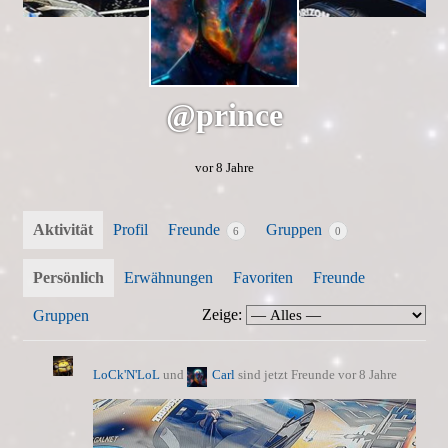
@prince
vor 8 Jahre
Aktivität
Profil
Freunde
Gruppen
6
0
Persönlich
Erwähnungen
Favoriten
Freunde
Zeige:
Gruppen
LoCk'N'LoL
und
Carl
sind jetzt Freunde
vor 8 Jahre