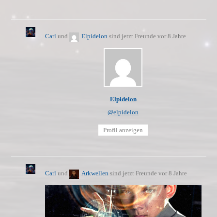
Carl
und
Elpidelon
sind jetzt Freunde
vor 8 Jahre
Elpidelon
@elpidelon
Profil anzeigen
Carl
und
Arkwellen
sind jetzt Freunde
vor 8 Jahre