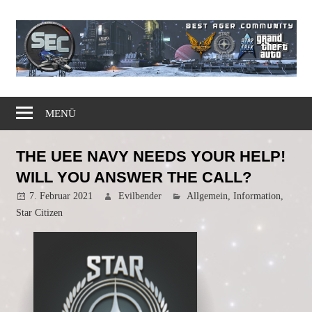
Zum
Inhalt
springen
Gaming
Simple
Community
MENÜ
Elite
THE UEE NAVY NEEDS YOUR HELP!
Corps
WILL YOU ANSWER THE CALL?
7. Februar 2021
Evilbender
Allgemein
,
Information
,
Star Citizen